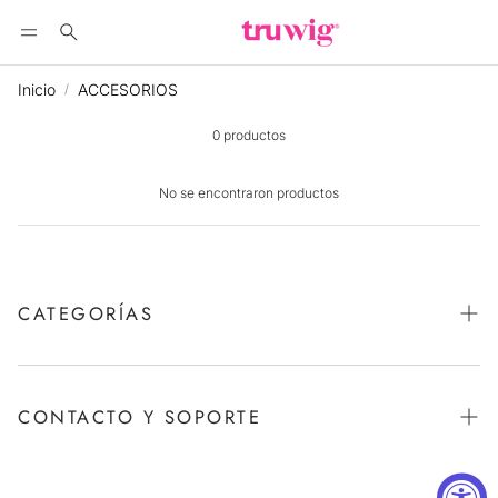
Buscar
Inicio
ACCESORIOS
0 productos
No se encontraron productos
CATEGORÍAS
CABELLO EVE
PELUCAS DE CABELLO HUMANO
CONTACTO Y SOPORTE
PELUCAS DE ENCAJE
QUIÉNES SOMOS
PELUCAS COMPLETAS