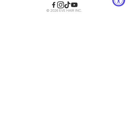
CONTÁCTENOS
MEDIA PELUCAS
© 2026 EVE HAIR INC.
POLÍTICA DE PRIVACIDAD
CARTA DE COLORES
Condiciones del servicio
CATÁLOGO
Sus opciones de privacidad